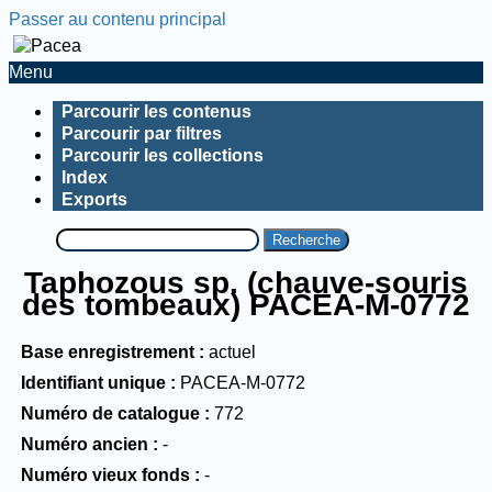
Passer au contenu principal
Menu
Parcourir les contenus
Parcourir par filtres
Parcourir les collections
Index
Exports
Recherche
Taphozous sp. (chauve-souris
des tombeaux) PACEA-M-0772
Base enregistrement
actuel
Identifiant unique
PACEA-M-0772
Numéro de catalogue
772
Numéro ancien
-
Numéro vieux fonds
-