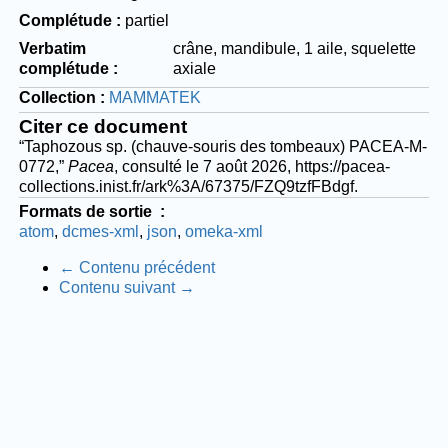
Complétude
partiel
Verbatim
crâne, mandibule, 1 aile, squelette
complétude
axiale
Collection
MAMMATEK
Citer ce document
“Taphozous sp. (chauve-souris des tombeaux) PACEA-M-
0772,”
Pacea
, consulté le 7 août 2026,
https://pacea-
collections.inist.fr/ark%3A/67375/FZQ9tzfFBdgf
.
Formats de sortie
atom
dcmes-xml
json
omeka-xml
← Contenu précédent
Contenu suivant →