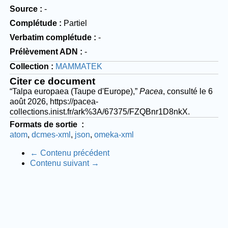
Source
-
Complétude
Partiel
Verbatim complétude
-
Prélèvement ADN
-
Collection
MAMMATEK
Citer ce document
“Talpa europaea (Taupe d'Europe),”
Pacea
, consulté le 6
août 2026,
https://pacea-
collections.inist.fr/ark%3A/67375/FZQBnr1D8nkX
.
Formats de sortie
atom
dcmes-xml
json
omeka-xml
← Contenu précédent
Contenu suivant →