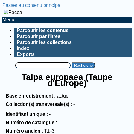
Passer au contenu principal
Menu
Parcourir les contenus
Parcourir par filtres
Parcourir les collections
Index
Exports
Recherche
Talpa europaea (Taupe
d'Europe)
Base enregistrement
actuel
Collection(s) transversale(s)
-
Identifiant unique
-
Numéro de catalogue
-
Numéro ancien
T.t.-3