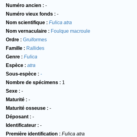
Numéro ancien
-
Numéro vieux fonds
-
Nom scientifique
Fulica atra
Nom vernaculaire
Foulque macroule
Ordre
Gruiformes
Famille
Rallides
Genre
Fulica
Espèce
atra
Sous-espèce
-
Nombre de spécimens
1
Sexe
-
Maturité
-
Maturité osseuse
-
Déposant
-
Identificateur
-
Première identification
Fulica atra