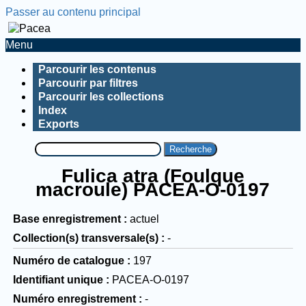
Passer au contenu principal
Menu
Parcourir les contenus
Parcourir par filtres
Parcourir les collections
Index
Exports
Recherche
Fulica atra (Foulque
macroule) PACEA-O-0197
Base enregistrement
actuel
Collection(s) transversale(s)
-
Numéro de catalogue
197
Identifiant unique
PACEA-O-0197
Numéro enregistrement
-