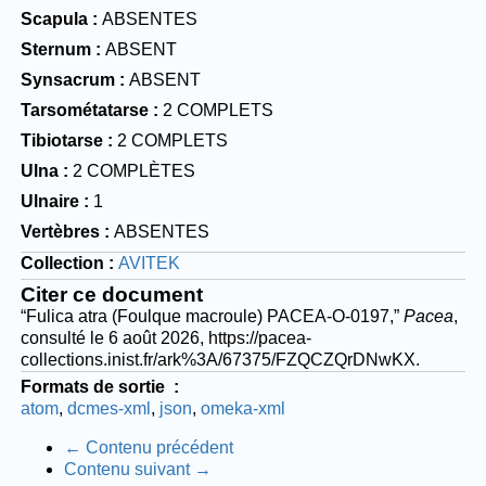
Scapula
ABSENTES
Sternum
ABSENT
Synsacrum
ABSENT
Tarsométatarse
2 COMPLETS
Tibiotarse
2 COMPLETS
Ulna
2 COMPLÈTES
Ulnaire
1
Vertèbres
ABSENTES
Collection
AVITEK
Citer ce document
“Fulica atra (Foulque macroule) PACEA-O-0197,”
Pacea
,
consulté le 6 août 2026,
https://pacea-
collections.inist.fr/ark%3A/67375/FZQCZQrDNwKX
.
Formats de sortie
atom
dcmes-xml
json
omeka-xml
← Contenu précédent
Contenu suivant →