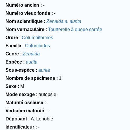
Numéro ancien
-
Numéro vieux fonds
-
Nom scientifique
Zenaida a. aurita
Nom vernaculaire
Tourterelle à queue carrée
Ordre
Columbiformes
Famille
Columbides
Genre
Zenaida
Espèce
aurita
Sous-espèce
aurita
Nombre de spécimens
1
Sexe
M
Mode sexage
autopsie
Maturité osseuse
-
Verbatim maturité
-
Déposant
A. Lenoble
Identificateur
-