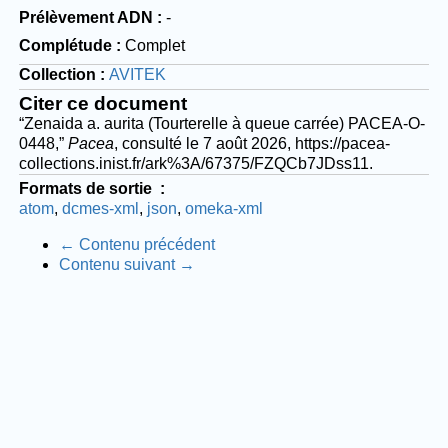
Prélèvement ADN
-
Complétude
Complet
Collection
AVITEK
Citer ce document
“Zenaida a. aurita (Tourterelle à queue carrée) PACEA-O-
0448,”
Pacea
, consulté le 7 août 2026,
https://pacea-
collections.inist.fr/ark%3A/67375/FZQCb7JDss11
.
Formats de sortie
atom
dcmes-xml
json
omeka-xml
← Contenu précédent
Contenu suivant →