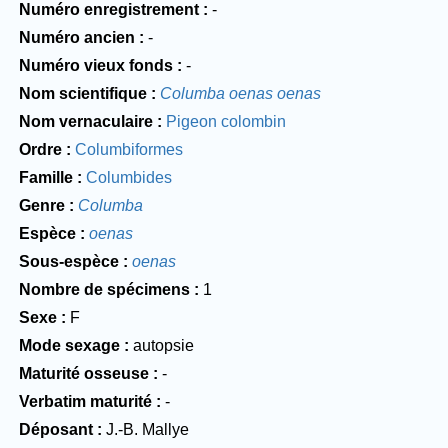
Numéro enregistrement
-
Numéro ancien
-
Numéro vieux fonds
-
Nom scientifique
Columba oenas oenas
Nom vernaculaire
Pigeon colombin
Ordre
Columbiformes
Famille
Columbides
Genre
Columba
Espèce
oenas
Sous-espèce
oenas
Nombre de spécimens
1
Sexe
F
Mode sexage
autopsie
Maturité osseuse
-
Verbatim maturité
-
Déposant
J.-B. Mallye