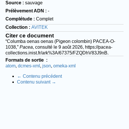
Source
sauvage
Prélèvement ADN
-
Complétude
Complet
Collection
AVITEK
Citer ce document
“Columba oenas oenas (Pigeon colombin) PACEA-O-
1038,”
Pacea
, consulté le 9 août 2026,
https://pacea-
collections.inist.fr/ark%3A/67375/FZQDhV83J9nB
.
Formats de sortie
atom
dcmes-xml
json
omeka-xml
← Contenu précédent
Contenu suivant →