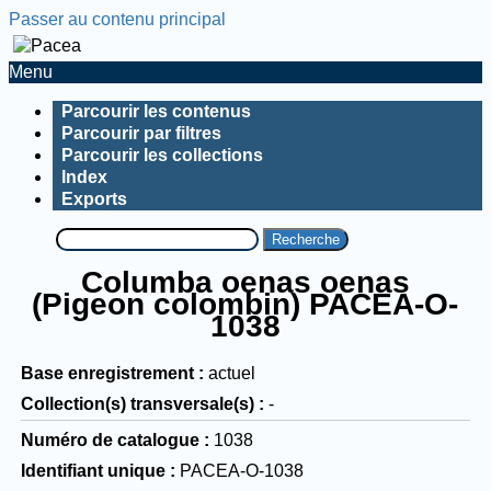
Passer au contenu principal
Menu
Parcourir les contenus
Parcourir par filtres
Parcourir les collections
Index
Exports
Recherche
Columba oenas oenas
(Pigeon colombin) PACEA-O-
1038
Base enregistrement
actuel
Collection(s) transversale(s)
-
Numéro de catalogue
1038
Identifiant unique
PACEA-O-1038