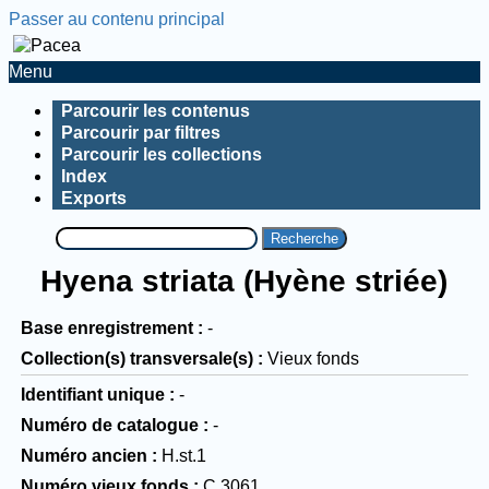
Passer au contenu principal
Menu
Parcourir les contenus
Parcourir par filtres
Parcourir les collections
Index
Exports
Recherche
Hyena striata (Hyène striée)
Base enregistrement
-
Collection(s) transversale(s)
Vieux fonds
Identifiant unique
-
Numéro de catalogue
-
Numéro ancien
H.st.1
Numéro vieux fonds
C.3061