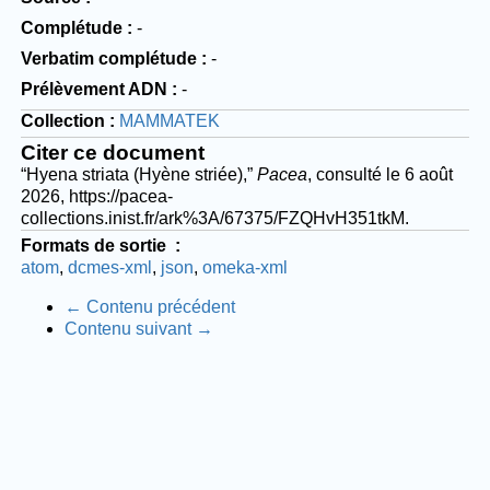
Complétude
-
Verbatim complétude
-
Prélèvement ADN
-
Collection
MAMMATEK
Citer ce document
“Hyena striata (Hyène striée),”
Pacea
, consulté le 6 août
2026,
https://pacea-
collections.inist.fr/ark%3A/67375/FZQHvH351tkM
.
Formats de sortie
atom
dcmes-xml
json
omeka-xml
← Contenu précédent
Contenu suivant →