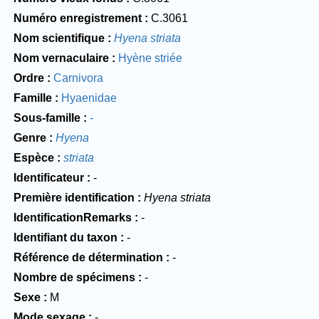
Numéro enregistrement
C.3061
Nom scientifique
Hyena striata
Nom vernaculaire
Hyène striée
Ordre
Carnivora
Famille
Hyaenidae
Sous-famille
-
Genre
Hyena
Espèce
striata
Identificateur
-
Première identification
Hyena striata
IdentificationRemarks
-
Identifiant du taxon
-
Référence de détermination
-
Nombre de spécimens
-
Sexe
M
Mode sexage
-