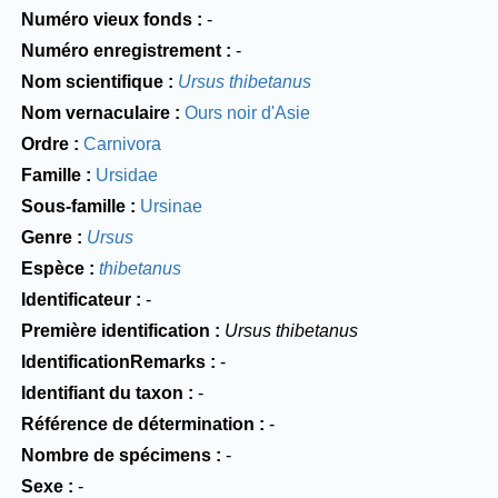
Numéro vieux fonds
-
Numéro enregistrement
-
Nom scientifique
Ursus thibetanus
Nom vernaculaire
Ours noir d'Asie
Ordre
Carnivora
Famille
Ursidae
Sous-famille
Ursinae
Genre
Ursus
Espèce
thibetanus
Identificateur
-
Première identification
Ursus thibetanus
IdentificationRemarks
-
Identifiant du taxon
-
Référence de détermination
-
Nombre de spécimens
-
Sexe
-