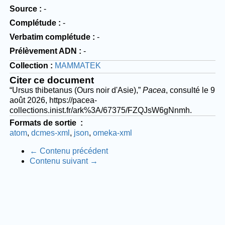
Source
-
Complétude
-
Verbatim complétude
-
Prélèvement ADN
-
Collection
MAMMATEK
Citer ce document
“Ursus thibetanus (Ours noir d'Asie),”
Pacea
, consulté le 9
août 2026,
https://pacea-
collections.inist.fr/ark%3A/67375/FZQJsW6gNnmh
.
Formats de sortie
atom
dcmes-xml
json
omeka-xml
← Contenu précédent
Contenu suivant →