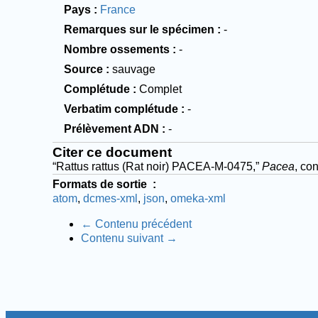
Pays
France
Remarques sur le spécimen
-
Nombre ossements
-
Source
sauvage
Complétude
Complet
Verbatim complétude
-
Prélèvement ADN
-
Citer ce document
“Rattus rattus (Rat noir) PACEA-M-0475,”
Pacea
, co
Formats de sortie
atom
dcmes-xml
json
omeka-xml
← Contenu précédent
Contenu suivant →