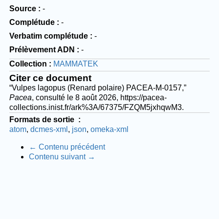
Source
-
Complétude
-
Verbatim complétude
-
Prélèvement ADN
-
Collection
MAMMATEK
Citer ce document
“Vulpes lagopus (Renard polaire) PACEA-M-0157,”
Pacea
, consulté le 8 août 2026,
https://pacea-
collections.inist.fr/ark%3A/67375/FZQM5jxhqwM3
.
Formats de sortie
atom
dcmes-xml
json
omeka-xml
← Contenu précédent
Contenu suivant →