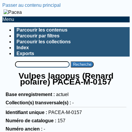
Passer au contenu principal
Menu
Parcourir les contenus
Parcourir par filtres
Parcourir les collections
Index
Exports
Recherche
Vulpes lagopus (Renard
polaire) PACEA-M-0157
Base enregistrement
actuel
Collection(s) transversale(s)
-
Identifiant unique
PACEA-M-0157
Numéro de catalogue
157
Numéro ancien
-