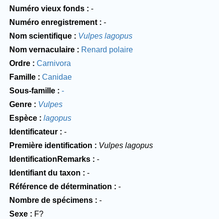
Numéro vieux fonds
-
Numéro enregistrement
-
Nom scientifique
Vulpes lagopus
Nom vernaculaire
Renard polaire
Ordre
Carnivora
Famille
Canidae
Sous-famille
-
Genre
Vulpes
Espèce
lagopus
Identificateur
-
Première identification
Vulpes lagopus
IdentificationRemarks
-
Identifiant du taxon
-
Référence de détermination
-
Nombre de spécimens
-
Sexe
F?