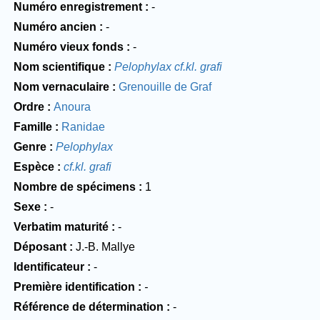
Numéro enregistrement
-
Numéro ancien
-
Numéro vieux fonds
-
Nom scientifique
Pelophylax cf.kl. grafi
Nom vernaculaire
Grenouille de Graf
Ordre
Anoura
Famille
Ranidae
Genre
Pelophylax
Espèce
cf.kl. grafi
Nombre de spécimens
1
Sexe
-
Verbatim maturité
-
Déposant
J.-B. Mallye
Identificateur
-
Première identification
-
Référence de détermination
-