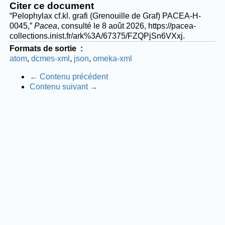
Citer ce document
“Pelophylax cf.kl. grafi (Grenouille de Graf) PACEA-H-
0045,”
Pacea
, consulté le 8 août 2026,
https://pacea-
collections.inist.fr/ark%3A/67375/FZQPjSn6VXxj
.
Formats de sortie
atom
dcmes-xml
json
omeka-xml
← Contenu précédent
Contenu suivant →