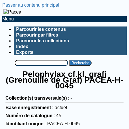
Passer au contenu principal
Menu
Parcourir les contenus
Parcourir par filtres
Parcourir les collections
Index
Exports
Recherche
Pelophylax cf.kl. grafi
(Grenouille de Graf) PACEA-H-
0045
Collection(s) transversale(s)
-
Base enregistrement
actuel
Numéro de catalogue
45
Identifiant unique
PACEA-H-0045