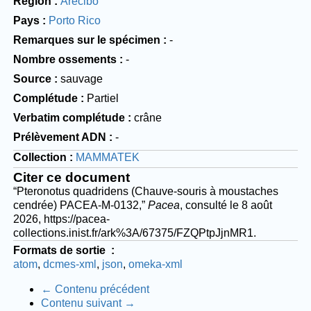
Région
Arecibo
Pays
Porto Rico
Remarques sur le spécimen
-
Nombre ossements
-
Source
sauvage
Complétude
Partiel
Verbatim complétude
crâne
Prélèvement ADN
-
Collection
MAMMATEK
Citer ce document
“Pteronotus quadridens (Chauve-souris à moustaches
cendrée) PACEA-M-0132,”
Pacea
, consulté le 8 août
2026,
https://pacea-
collections.inist.fr/ark%3A/67375/FZQPtpJjnMR1
.
Formats de sortie
atom
dcmes-xml
json
omeka-xml
← Contenu précédent
Contenu suivant →