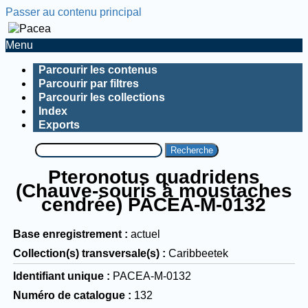
Passer au contenu principal
Menu
Parcourir les contenus
Parcourir par filtres
Parcourir les collections
Index
Exports
Recherche
Pteronotus quadridens
(Chauve-souris à moustaches
cendrée) PACEA-M-0132
Base enregistrement
actuel
Collection(s) transversale(s)
Caribbeetek
Identifiant unique
PACEA-M-0132
Numéro de catalogue
132