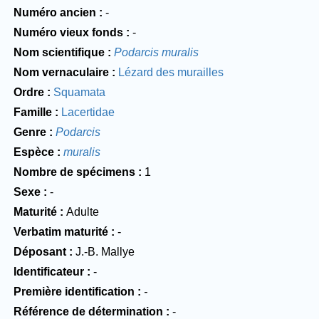
Numéro ancien
-
Numéro vieux fonds
-
Nom scientifique
Podarcis muralis
Nom vernaculaire
Lézard des murailles
Ordre
Squamata
Famille
Lacertidae
Genre
Podarcis
Espèce
muralis
Nombre de spécimens
1
Sexe
-
Maturité
Adulte
Verbatim maturité
-
Déposant
J.-B. Mallye
Identificateur
-
Première identification
-
Référence de détermination
-