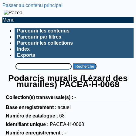
Passer au contenu principal
Menu
Parcourir les contenus
Parcourir par filtres
Parcourir les collections
Index
Exports
Recherche
Podarcis muralis (Lézard des
murailles) PACEA-H-0068
Collection(s) transversale(s)
-
Base enregistrement
actuel
Numéro de catalogue
68
Identifiant unique
PACEA-H-0068
Numéro enregistrement
-