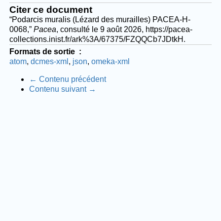
Citer ce document
“Podarcis muralis (Lézard des murailles) PACEA-H-
0068,”
Pacea
, consulté le 9 août 2026,
https://pacea-
collections.inist.fr/ark%3A/67375/FZQQCb7JDtkH
.
Formats de sortie
atom
dcmes-xml
json
omeka-xml
← Contenu précédent
Contenu suivant →