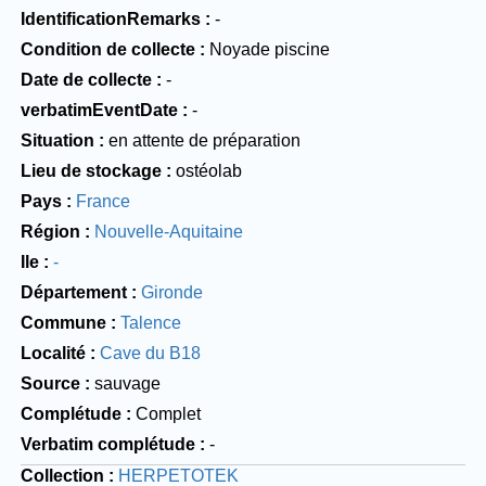
IdentificationRemarks
-
Condition de collecte
Noyade piscine
Date de collecte
-
verbatimEventDate
-
Situation
en attente de préparation
Lieu de stockage
ostéolab
Pays
France
Région
Nouvelle-Aquitaine
Ile
-
Département
Gironde
Commune
Talence
Localité
Cave du B18
Source
sauvage
Complétude
Complet
Verbatim complétude
-
Collection
HERPETOTEK