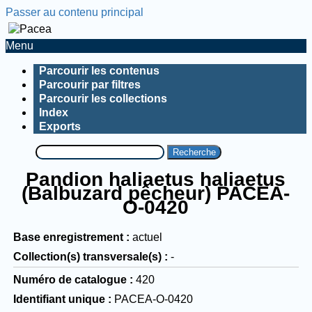
Passer au contenu principal
Menu
Parcourir les contenus
Parcourir par filtres
Parcourir les collections
Index
Exports
Recherche
Pandion haliaetus haliaetus
(Balbuzard pêcheur) PACEA-
O-0420
Base enregistrement
actuel
Collection(s) transversale(s)
-
Numéro de catalogue
420
Identifiant unique
PACEA-O-0420