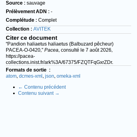
Source
sauvage
Prélèvement ADN
-
Complétude
Complet
Collection
AVITEK
Citer ce document
“Pandion haliaetus haliaetus (Balbuzard pêcheur)
PACEA-O-0420,”
Pacea
, consulté le 7 août 2026,
https://pacea-
collections.inist.fr/ark%3A/67375/FZQTFqGxrZDr
.
Formats de sortie
atom
dcmes-xml
json
omeka-xml
← Contenu précédent
Contenu suivant →