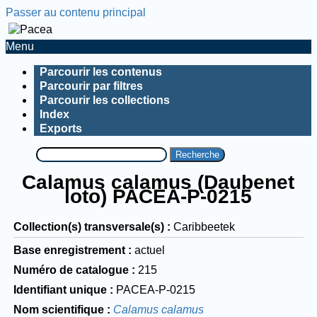
Passer au contenu principal
Menu
Parcourir les contenus
Parcourir par filtres
Parcourir les collections
Index
Exports
Recherche
Calamus calamus (Daubenet
loto) PACEA-P-0215
Collection(s) transversale(s)
Caribbeetek
Base enregistrement
actuel
Numéro de catalogue
215
Identifiant unique
PACEA-P-0215
Nom scientifique
Calamus calamus