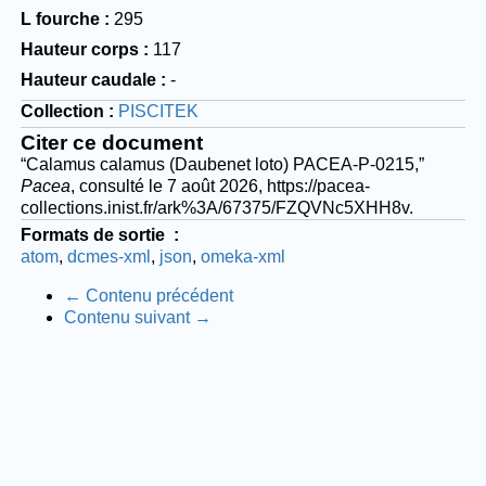
L fourche
295
Hauteur corps
117
Hauteur caudale
-
Collection
PISCITEK
Citer ce document
“Calamus calamus (Daubenet loto) PACEA-P-0215,”
Pacea
, consulté le 7 août 2026,
https://pacea-
collections.inist.fr/ark%3A/67375/FZQVNc5XHH8v
.
Formats de sortie
atom
dcmes-xml
json
omeka-xml
← Contenu précédent
Contenu suivant →