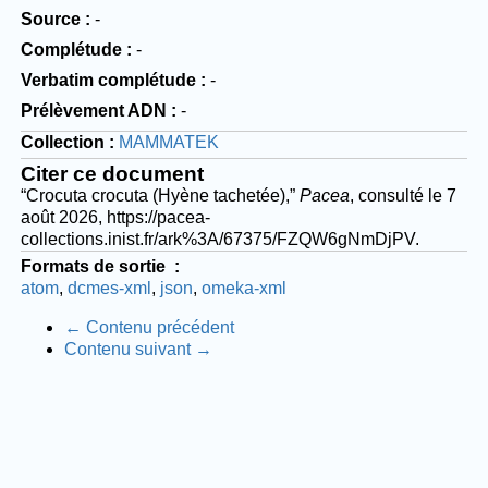
Source
-
Complétude
-
Verbatim complétude
-
Prélèvement ADN
-
Collection
MAMMATEK
Citer ce document
“Crocuta crocuta (Hyène tachetée),”
Pacea
, consulté le 7
août 2026,
https://pacea-
collections.inist.fr/ark%3A/67375/FZQW6gNmDjPV
.
Formats de sortie
atom
dcmes-xml
json
omeka-xml
← Contenu précédent
Contenu suivant →