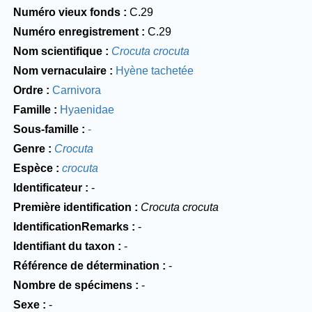
Numéro vieux fonds
C.29
Numéro enregistrement
C.29
Nom scientifique
Crocuta crocuta
Nom vernaculaire
Hyène tachetée
Ordre
Carnivora
Famille
Hyaenidae
Sous-famille
-
Genre
Crocuta
Espèce
crocuta
Identificateur
-
Première identification
Crocuta crocuta
IdentificationRemarks
-
Identifiant du taxon
-
Référence de détermination
-
Nombre de spécimens
-
Sexe
-