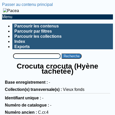
Passer au contenu principal
Menu
Parcourir les contenus
Parcourir par filtres
Parcourir les collections
Index
Exports
Recherche
Crocuta crocuta (Hyène
tachetée)
Base enregistrement
-
Collection(s) transversale(s)
Vieux fonds
Identifiant unique
-
Numéro de catalogue
-
Numéro ancien
C.cr.4