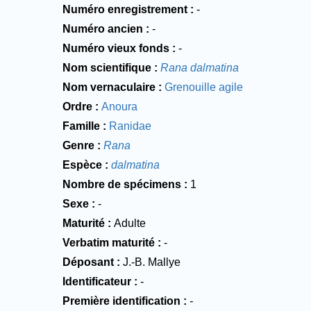
Numéro enregistrement
-
Numéro ancien
-
Numéro vieux fonds
-
Nom scientifique
Rana dalmatina
Nom vernaculaire
Grenouille agile
Ordre
Anoura
Famille
Ranidae
Genre
Rana
Espèce
dalmatina
Nombre de spécimens
1
Sexe
-
Maturité
Adulte
Verbatim maturité
-
Déposant
J.-B. Mallye
Identificateur
-
Première identification
-