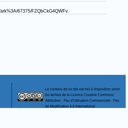
ist.fr/ark%3A/67375/FZQbCkG4QWFv
.
Le contenu de ce site est mis à disposition selon
les termes de la Licence Creative Commons
Attribution - Pas d'Utilisation Commerciale - Pas
de Modification 4.0 International.