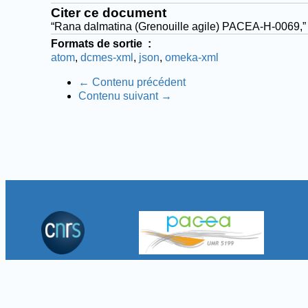
Citer ce document
“Rana dalmatina (Grenouille agile) PACEA-H-0069,
Formats de sortie
atom
dcmes-xml
json
omeka-xml
← Contenu précédent
Contenu suivant →
Fièrement propulsé par
Omeka
.