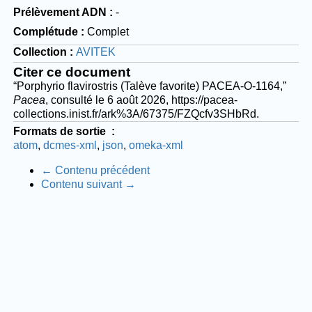
Prélèvement ADN
-
Complétude
Complet
Collection
AVITEK
Citer ce document
“Porphyrio flavirostris (Talève favorite) PACEA-O-1164,”
Pacea
, consulté le 6 août 2026,
https://pacea-
collections.inist.fr/ark%3A/67375/FZQcfv3SHbRd
.
Formats de sortie
atom
dcmes-xml
json
omeka-xml
← Contenu précédent
Contenu suivant →