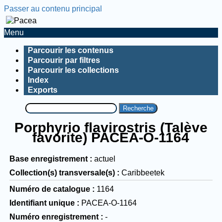
Passer au contenu principal
Menu
Parcourir les contenus
Parcourir par filtres
Parcourir les collections
Index
Exports
Recherche
Porphyrio flavirostris (Talève
favorite) PACEA-O-1164
Base enregistrement
actuel
Collection(s) transversale(s)
Caribbeetek
Numéro de catalogue
1164
Identifiant unique
PACEA-O-1164
Numéro enregistrement
-