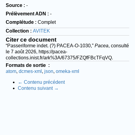
Source
-
Prélèvement ADN
-
Complétude
Complet
Collection
AVITEK
Citer ce document
“Passeriforme indet. (?) PACEA-O-1030,”
Pacea
, consulté
le 7 août 2026,
https://pacea-
collections.inist.fr/ark%3A/67375/FZQfFBcTFqVQ
.
Formats de sortie
atom
dcmes-xml
json
omeka-xml
← Contenu précédent
Contenu suivant →