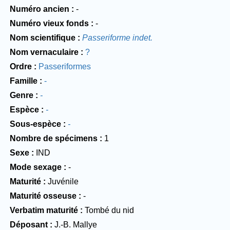
Numéro ancien
-
Numéro vieux fonds
-
Nom scientifique
Passeriforme indet.
Nom vernaculaire
?
Ordre
Passeriformes
Famille
-
Genre
-
Espèce
-
Sous-espèce
-
Nombre de spécimens
1
Sexe
IND
Mode sexage
-
Maturité
Juvénile
Maturité osseuse
-
Verbatim maturité
Tombé du nid
Déposant
J.-B. Mallye