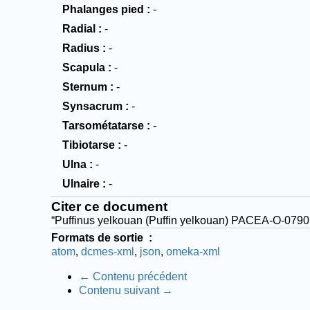
Phalanges pied
-
Radial
-
Radius
-
Scapula
-
Sternum
-
Synsacrum
-
Tarsométatarse
-
Tibiotarse
-
Ulna
-
Ulnaire
-
Citer ce document
“Puffinus yelkouan (Puffin yelkouan) PACEA-O-0790
Formats de sortie
atom
dcmes-xml
json
omeka-xml
← Contenu précédent
Contenu suivant →