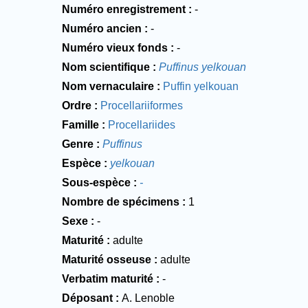
Numéro enregistrement
-
Numéro ancien
-
Numéro vieux fonds
-
Nom scientifique
Puffinus yelkouan
Nom vernaculaire
Puffin yelkouan
Ordre
Procellariiformes
Famille
Procellariides
Genre
Puffinus
Espèce
yelkouan
Sous-espèce
-
Nombre de spécimens
1
Sexe
-
Maturité
adulte
Maturité osseuse
adulte
Verbatim maturité
-
Déposant
A. Lenoble