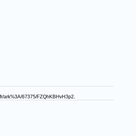
nist.fr/ark%3A/67375/FZQhKBHvH3p2
.