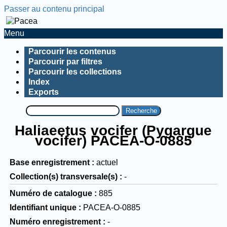
Passer au contenu principal
Menu
Parcourir les contenus
Parcourir par filtres
Parcourir les collections
Index
Exports
Recherche
Haliaeetus vocifer (Pygargue
vocifer) PACEA-O-0885
Base enregistrement
actuel
Collection(s) transversale(s)
-
Numéro de catalogue
885
Identifiant unique
PACEA-O-0885
Numéro enregistrement
-