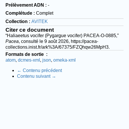
Prélèvement ADN
-
Complétude
Complet
Collection
AVITEK
Citer ce document
“Haliaeetus vocifer (Pygargue vocifer) PACEA-O-0885,”
Pacea
, consulté le 9 août 2026,
https://pacea-
collections.inist.fr/ark%3A/67375/FZQhqw26MpH3
.
Formats de sortie
atom
dcmes-xml
json
omeka-xml
← Contenu précédent
Contenu suivant →