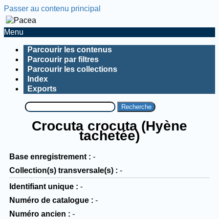
Passer au contenu principal
Menu
Parcourir les contenus
Parcourir par filtres
Parcourir les collections
Index
Exports
Recherche
Crocuta crocuta (Hyène
tachetée)
Base enregistrement
-
Collection(s) transversale(s)
-
Identifiant unique
-
Numéro de catalogue
-
Numéro ancien
-