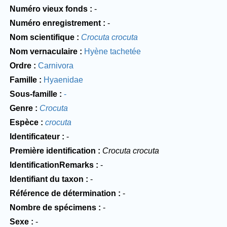
Numéro vieux fonds
-
Numéro enregistrement
-
Nom scientifique
Crocuta crocuta
Nom vernaculaire
Hyène tachetée
Ordre
Carnivora
Famille
Hyaenidae
Sous-famille
-
Genre
Crocuta
Espèce
crocuta
Identificateur
-
Première identification
Crocuta crocuta
IdentificationRemarks
-
Identifiant du taxon
-
Référence de détermination
-
Nombre de spécimens
-
Sexe
-