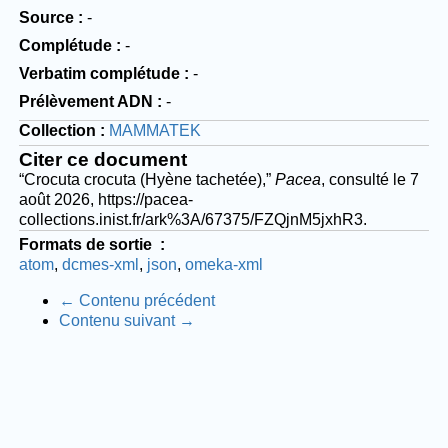
Source
-
Complétude
-
Verbatim complétude
-
Prélèvement ADN
-
Collection
MAMMATEK
Citer ce document
“Crocuta crocuta (Hyène tachetée),”
Pacea
, consulté le 7
août 2026,
https://pacea-
collections.inist.fr/ark%3A/67375/FZQjnM5jxhR3
.
Formats de sortie
atom
dcmes-xml
json
omeka-xml
← Contenu précédent
Contenu suivant →