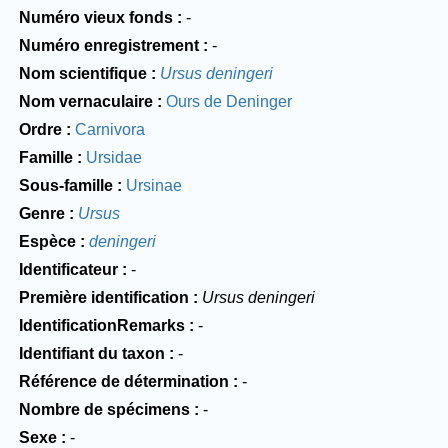
Numéro vieux fonds
-
Numéro enregistrement
-
Nom scientifique
Ursus deningeri
Nom vernaculaire
Ours de Deninger
Ordre
Carnivora
Famille
Ursidae
Sous-famille
Ursinae
Genre
Ursus
Espèce
deningeri
Identificateur
-
Première identification
Ursus deningeri
IdentificationRemarks
-
Identifiant du taxon
-
Référence de détermination
-
Nombre de spécimens
-
Sexe
-