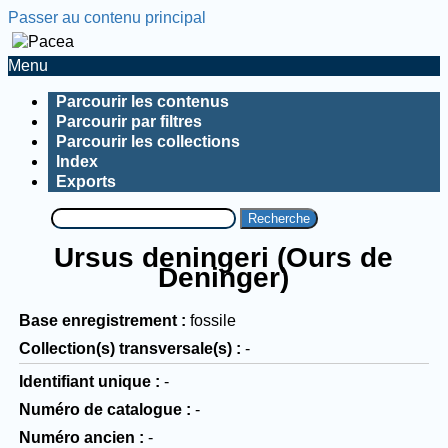
Passer au contenu principal
Menu
Parcourir les contenus
Parcourir par filtres
Parcourir les collections
Index
Exports
Recherche
Ursus deningeri (Ours de
Deninger)
Base enregistrement
fossile
Collection(s) transversale(s)
-
Identifiant unique
-
Numéro de catalogue
-
Numéro ancien
-