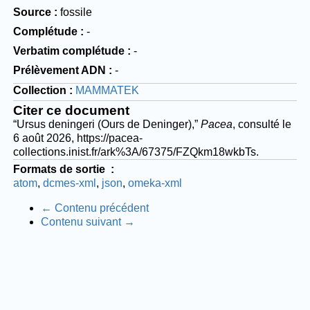
Source
fossile
Complétude
-
Verbatim complétude
-
Prélèvement ADN
-
Collection
MAMMATEK
Citer ce document
“Ursus deningeri (Ours de Deninger),”
Pacea
, consulté le
6 août 2026,
https://pacea-
collections.inist.fr/ark%3A/67375/FZQkm18wkbTs
.
Formats de sortie
atom
dcmes-xml
json
omeka-xml
← Contenu précédent
Contenu suivant →