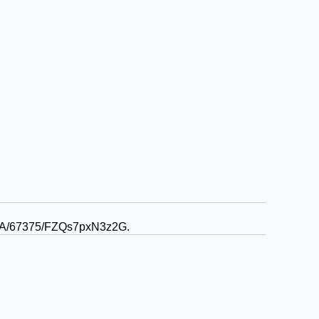
ark%3A/67375/FZQs7pxN3z2G
.