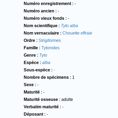
Numéro enregistrement
-
Numéro ancien
-
Numéro vieux fonds
-
Nom scientifique
Tyto alba
Nom vernaculaire
Chouette effraie
Ordre
Strigiformes
Famille
Tytonides
Genre
Tyto
Espèce
alba
Sous-espèce
-
Nombre de spécimens
1
Sexe
-
Maturité
-
Maturité osseuse
adulte
Verbatim maturité
-
Déposant
-