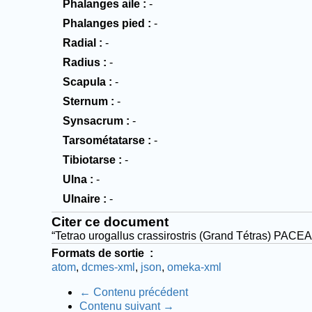
Phalanges aile
-
Phalanges pied
-
Radial
-
Radius
-
Scapula
-
Sternum
-
Synsacrum
-
Tarsométatarse
-
Tibiotarse
-
Ulna
-
Ulnaire
-
Citer ce document
“Tetrao urogallus crassirostris (Grand Tétras) PACE
Formats de sortie
atom
dcmes-xml
json
omeka-xml
← Contenu précédent
Contenu suivant →