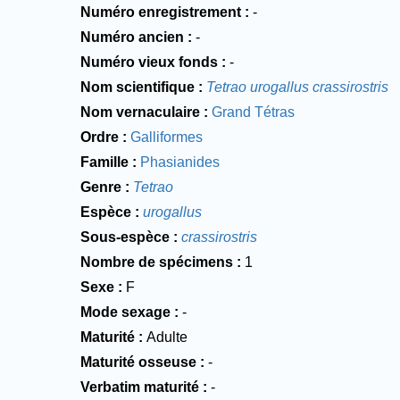
Numéro enregistrement
-
Numéro ancien
-
Numéro vieux fonds
-
Nom scientifique
Tetrao urogallus crassirostris
Nom vernaculaire
Grand Tétras
Ordre
Galliformes
Famille
Phasianides
Genre
Tetrao
Espèce
urogallus
Sous-espèce
crassirostris
Nombre de spécimens
1
Sexe
F
Mode sexage
-
Maturité
Adulte
Maturité osseuse
-
Verbatim maturité
-