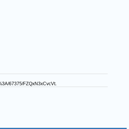
r/ark%3A/67375/FZQxN3xCvcVt
.