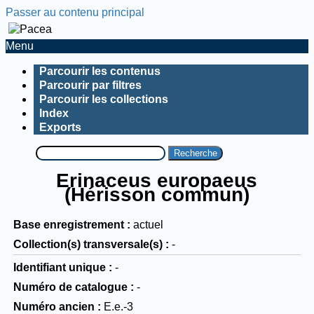
Passer au contenu principal
Menu
Parcourir les contenus
Parcourir par filtres
Parcourir les collections
Index
Exports
Recherche
Erinaceus europaeus
(Hérisson commun)
Base enregistrement
actuel
Collection(s) transversale(s)
-
Identifiant unique
-
Numéro de catalogue
-
Numéro ancien
E.e.-3