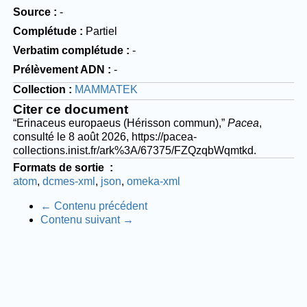
Source
-
Complétude
Partiel
Verbatim complétude
-
Prélèvement ADN
-
Collection
MAMMATEK
Citer ce document
“Erinaceus europaeus (Hérisson commun),”
Pacea
,
consulté le 8 août 2026,
https://pacea-
collections.inist.fr/ark%3A/67375/FZQzqbWqmtkd
.
Formats de sortie
atom
dcmes-xml
json
omeka-xml
← Contenu précédent
Contenu suivant →