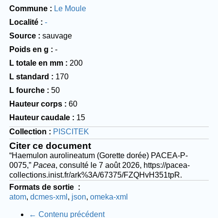
Commune
Le Moule
Localité
-
Source
sauvage
Poids en g
-
L totale en mm
200
L standard
170
L fourche
50
Hauteur corps
60
Hauteur caudale
15
Collection
PISCITEK
Citer ce document
“Haemulon aurolineatum (Gorette dorée) PACEA-P-
0075,”
Pacea
, consulté le 7 août 2026,
https://pacea-
collections.inist.fr/ark%3A/67375/FZQHvH351tpR
.
Formats de sortie
atom
dcmes-xml
json
omeka-xml
← Contenu précédent