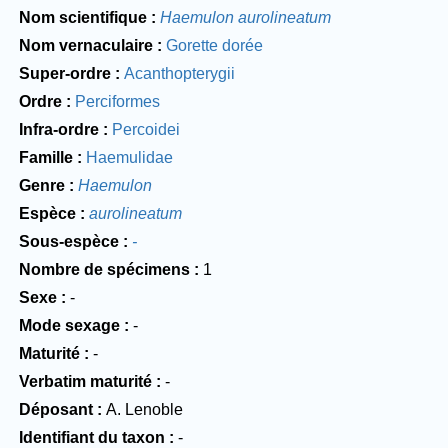
Nom scientifique
Haemulon aurolineatum
Nom vernaculaire
Gorette dorée
Super-ordre
Acanthopterygii
Ordre
Perciformes
Infra-ordre
Percoidei
Famille
Haemulidae
Genre
Haemulon
Espèce
aurolineatum
Sous-espèce
-
Nombre de spécimens
1
Sexe
-
Mode sexage
-
Maturité
-
Verbatim maturité
-
Déposant
A. Lenoble
Identifiant du taxon
-