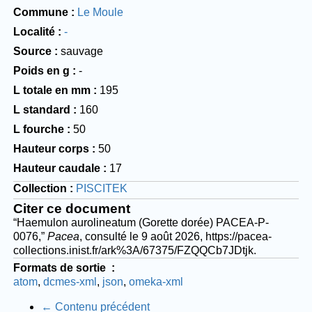
Commune
Le Moule
Localité
-
Source
sauvage
Poids en g
-
L totale en mm
195
L standard
160
L fourche
50
Hauteur corps
50
Hauteur caudale
17
Collection
PISCITEK
Citer ce document
“Haemulon aurolineatum (Gorette dorée) PACEA-P-
0076,”
Pacea
, consulté le 9 août 2026,
https://pacea-
collections.inist.fr/ark%3A/67375/FZQQCb7JDtjk
.
Formats de sortie
atom
dcmes-xml
json
omeka-xml
← Contenu précédent