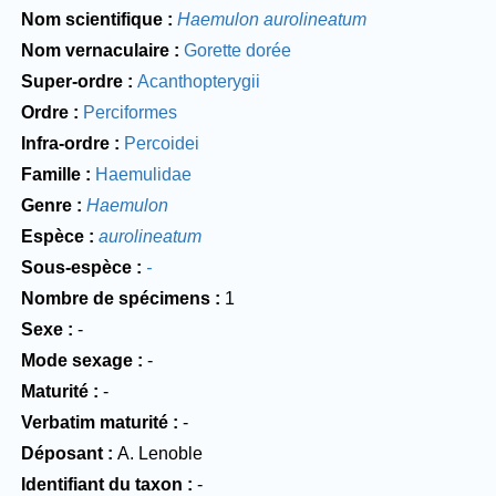
Nom scientifique
Haemulon aurolineatum
Nom vernaculaire
Gorette dorée
Super-ordre
Acanthopterygii
Ordre
Perciformes
Infra-ordre
Percoidei
Famille
Haemulidae
Genre
Haemulon
Espèce
aurolineatum
Sous-espèce
-
Nombre de spécimens
1
Sexe
-
Mode sexage
-
Maturité
-
Verbatim maturité
-
Déposant
A. Lenoble
Identifiant du taxon
-